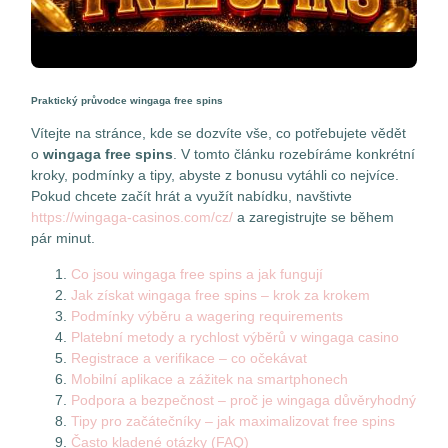
Praktický průvodce wingaga free spins
Vítejte na stránce, kde se dozvíte vše, co potřebujete vědět
o
wingaga free spins
. V tomto článku rozebíráme konkrétní
kroky, podmínky a tipy, abyste z bonusu vytáhli co nejvíce.
Pokud chcete začít hrát a využít nabídku, navštivte
https://wingaga-casinos.com/cz/
a zaregistrujte se během
pár minut.
Co jsou wingaga free spins a jak fungují
Jak získat wingaga free spins – krok za krokem
Podmínky výběru a wagering requirements
Platební metody a rychlost výběrů v wingaga casino
Registrace a verifikace – co očekávat
Mobilní aplikace a zážitek na smartphonech
Podpora a bezpečnost – proč je wingaga důvěryhodný
Tipy pro začátečníky – jak maximalizovat free spins
Často kladené otázky (FAQ)