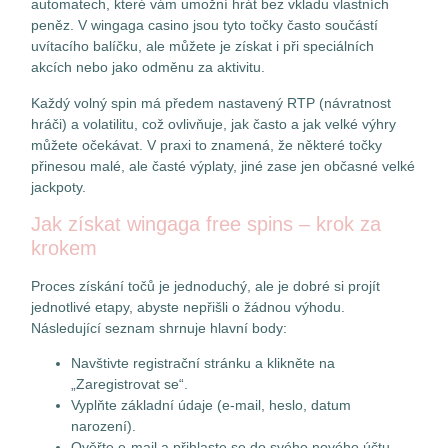
automatech, které vám umožní hrát bez vkladu vlastních
peněz. V wingaga casino jsou tyto točky často součástí
uvítacího balíčku, ale můžete je získat i při speciálních
akcích nebo jako odměnu za aktivitu.
Každý volný spin má předem nastavený RTP (návratnost
hráči) a volatilitu, což ovlivňuje, jak často a jak velké výhry
můžete očekávat. V praxi to znamená, že některé točky
přinesou malé, ale časté výplaty, jiné zase jen občasné velké
jackpoty.
Jak získat wingaga free spins – krok za
krokem
Proces získání točů je jednoduchý, ale je dobré si projít
jednotlivé etapy, abyste nepřišli o žádnou výhodu.
Následující seznam shrnuje hlavní body:
Navštivte registrační stránku a klikněte na
„Zaregistrovat se“.
Vyplňte základní údaje (e‑mail, heslo, datum
narození).
Ověřte e‑mail a přihlaste se do svého nového účtu.