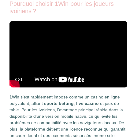
Pourquoi choisir 1Win pour les joueurs
ivoiriens ?
1Win s’est rapidement imposé comme un casino en ligne
polyvalent, alliant
sports betting
,
live casino
et jeux de
table. Pour les Ivoiriens, l’avantage principal réside dans la
disponibilité d’une version mobile native, ce qui évite les
problèmes de compatibilité avec les navigateurs locaux. De
plus, la plateforme détient une licence reconnue qui garantit
un cadre légal et des paiements sécurisés, même si le