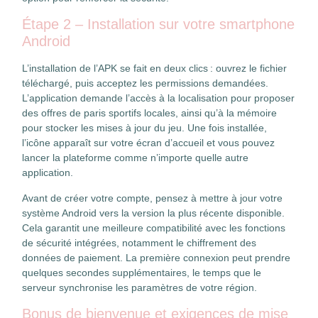
Étape 2 – Installation sur votre smartphone
Android
L’installation de l’APK se fait en deux clics : ouvrez le fichier
téléchargé, puis acceptez les permissions demandées.
L’application demande l’accès à la localisation pour proposer
des offres de paris sportifs locales, ainsi qu’à la mémoire
pour stocker les mises à jour du jeu. Une fois installée,
l’icône apparaît sur votre écran d’accueil et vous pouvez
lancer la plateforme comme n’importe quelle autre
application.
Avant de créer votre compte, pensez à mettre à jour votre
système Android vers la version la plus récente disponible.
Cela garantit une meilleure compatibilité avec les fonctions
de sécurité intégrées, notamment le chiffrement des
données de paiement. La première connexion peut prendre
quelques secondes supplémentaires, le temps que le
serveur synchronise les paramètres de votre région.
Bonus de bienvenue et exigences de mise