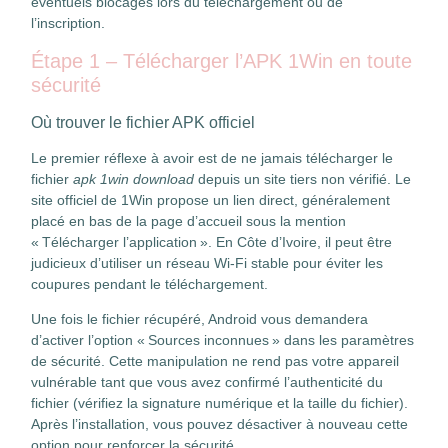
éventuels blocages lors du téléchargement ou de
l’inscription.
Étape 1 – Télécharger l’APK 1Win en toute
sécurité
Où trouver le fichier APK officiel
Le premier réflexe à avoir est de ne jamais télécharger le
fichier
apk 1win download
depuis un site tiers non vérifié. Le
site officiel de 1Win propose un lien direct, généralement
placé en bas de la page d’accueil sous la mention
« Télécharger l’application ». En Côte d’Ivoire, il peut être
judicieux d’utiliser un réseau Wi‑Fi stable pour éviter les
coupures pendant le téléchargement.
Une fois le fichier récupéré, Android vous demandera
d’activer l’option « Sources inconnues » dans les paramètres
de sécurité. Cette manipulation ne rend pas votre appareil
vulnérable tant que vous avez confirmé l’authenticité du
fichier (vérifiez la signature numérique et la taille du fichier).
Après l’installation, vous pouvez désactiver à nouveau cette
option pour renforcer la sécurité.