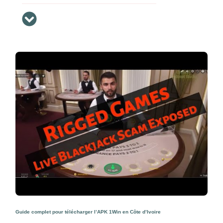
Guide complet pour télécharger l’APK 1Win en Côte d’Ivoire