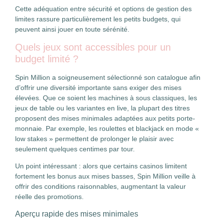
Cette adéquation entre sécurité et options de gestion des
limites rassure particulièrement les petits budgets, qui
peuvent ainsi jouer en toute sérénité.
Quels jeux sont accessibles pour un
budget limité ?
Spin Million a soigneusement sélectionné son catalogue afin
d’offrir une diversité importante sans exiger des mises
élevées. Que ce soient les machines à sous classiques, les
jeux de table ou les variantes en live, la plupart des titres
proposent des mises minimales adaptées aux petits porte-
monnaie. Par exemple, les roulettes et blackjack en mode «
low stakes » permettent de prolonger le plaisir avec
seulement quelques centimes par tour.
Un point intéressant : alors que certains casinos limitent
fortement les bonus aux mises basses, Spin Million veille à
offrir des conditions raisonnables, augmentant la valeur
réelle des promotions.
Aperçu rapide des mises minimales