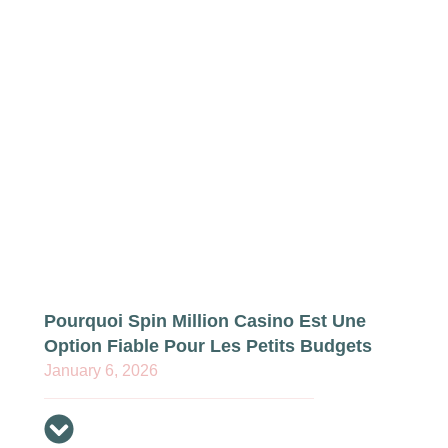
Pourquoi Spin Million Casino Est Une
Option Fiable Pour Les Petits Budgets
January 6, 2026