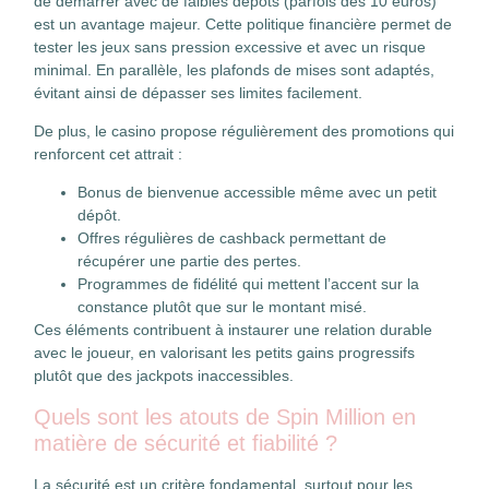
de démarrer avec de faibles dépôts (parfois dès 10 euros)
est un avantage majeur. Cette politique financière permet de
tester les jeux sans pression excessive et avec un risque
minimal. En parallèle, les plafonds de mises sont adaptés,
évitant ainsi de dépasser ses limites facilement.
De plus, le casino propose régulièrement des promotions qui
renforcent cet attrait :
Bonus de bienvenue accessible même avec un petit
dépôt.
Offres régulières de cashback permettant de
récupérer une partie des pertes.
Programmes de fidélité qui mettent l’accent sur la
constance plutôt que sur le montant misé.
Ces éléments contribuent à instaurer une relation durable
avec le joueur, en valorisant les petits gains progressifs
plutôt que des jackpots inaccessibles.
Quels sont les atouts de Spin Million en
matière de sécurité et fiabilité ?
La sécurité est un critère fondamental, surtout pour les