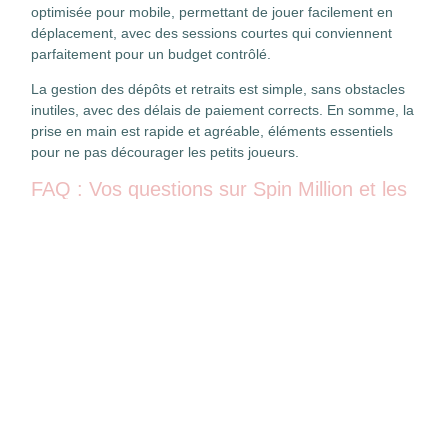
optimisée pour mobile, permettant de jouer facilement en
déplacement, avec des sessions courtes qui conviennent
parfaitement pour un budget contrôlé.
La gestion des dépôts et retraits est simple, sans obstacles
inutiles, avec des délais de paiement corrects. En somme, la
prise en main est rapide et agréable, éléments essentiels
pour ne pas décourager les petits joueurs.
FAQ : Vos questions sur Spin Million et les
petits budgets
1. Est-ce que Spin Million accepte vraiment les petits dépôts
?
Oui, les dépôts minimums sont bas, souvent autour de 10 €,
ce qui laisse une belle marge de manœuvre pour gérer son
budget.
2. Les bonus sont-ils accessibles aux petits joueurs ?
Absolument. Le casino propose des bonus de bienvenue et
promotions adaptés, sans conditions de mise trop lourdes.