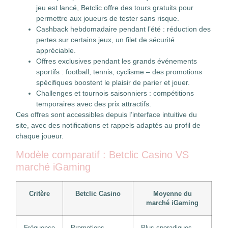
jeu est lancé, Betclic offre des tours gratuits pour
permettre aux joueurs de tester sans risque.
Cashback hebdomadaire pendant l’été : réduction des
pertes sur certains jeux, un filet de sécurité
appréciable.
Offres exclusives pendant les grands événements
sportifs : football, tennis, cyclisme – des promotions
spécifiques boostent le plaisir de parier et jouer.
Challenges et tournois saisonniers : compétitions
temporaires avec des prix attractifs.
Ces offres sont accessibles depuis l’interface intuitive du
site, avec des notifications et rappels adaptés au profil de
chaque joueur.
Modèle comparatif : Betclic Casino VS
marché iGaming
Critère
Betclic Casino
Moyenne du
marché iGaming