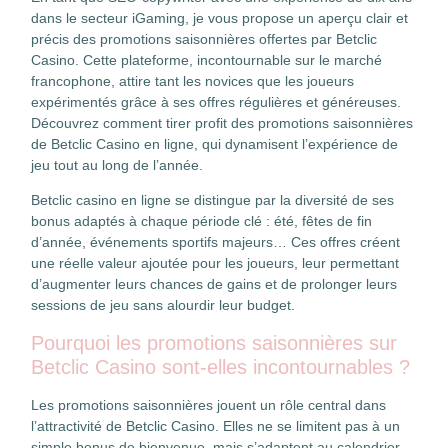
dans le secteur iGaming, je vous propose un aperçu clair et
précis des promotions saisonnières offertes par Betclic
Casino. Cette plateforme, incontournable sur le marché
francophone, attire tant les novices que les joueurs
expérimentés grâce à ses offres régulières et généreuses.
Découvrez comment tirer profit des promotions saisonnières
de Betclic Casino en ligne, qui dynamisent l’expérience de
jeu tout au long de l’année.
Betclic casino en ligne se distingue par la diversité de ses
bonus adaptés à chaque période clé : été, fêtes de fin
d’année, événements sportifs majeurs… Ces offres créent
une réelle valeur ajoutée pour les joueurs, leur permettant
d’augmenter leurs chances de gains et de prolonger leurs
sessions de jeu sans alourdir leur budget.
Pourquoi les promotions saisonnières sur
Betclic Casino sont-elles incontournables ?
Les promotions saisonnières jouent un rôle central dans
l’attractivité de Betclic Casino. Elles ne se limitent pas à un
simple bonus de bienvenue, mais s’adaptent au calendrier,