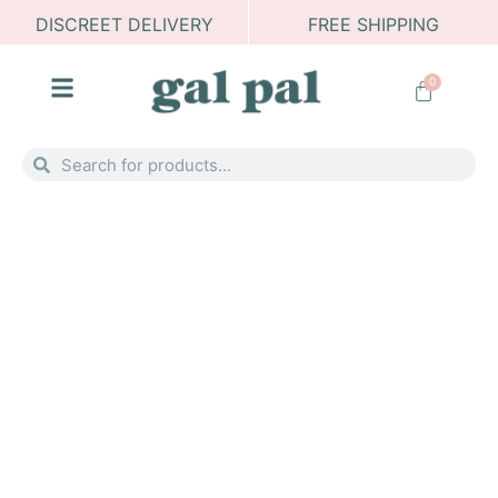
DISCREET DELIVERY
FREE SHIPPING
0