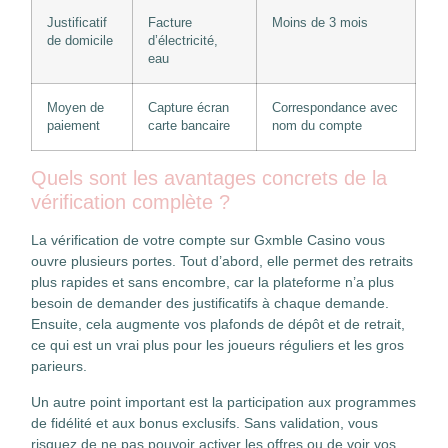
Justificatif
Facture
Moins de 3 mois
de domicile
d’électricité,
eau
Moyen de
Capture écran
Correspondance avec
paiement
carte bancaire
nom du compte
Quels sont les avantages concrets de la
vérification complète ?
La vérification de votre compte sur Gxmble Casino vous
ouvre plusieurs portes. Tout d’abord, elle permet des retraits
plus rapides et sans encombre, car la plateforme n’a plus
besoin de demander des justificatifs à chaque demande.
Ensuite, cela augmente vos plafonds de dépôt et de retrait,
ce qui est un vrai plus pour les joueurs réguliers et les gros
parieurs.
Un autre point important est la participation aux programmes
de fidélité et aux bonus exclusifs. Sans validation, vous
risquez de ne pas pouvoir activer les offres ou de voir vos