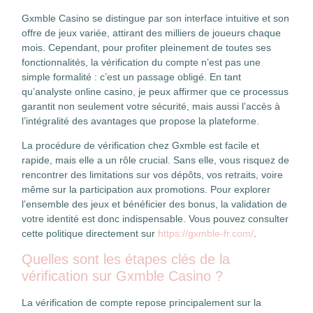
Gxmble Casino se distingue par son interface intuitive et son
offre de jeux variée, attirant des milliers de joueurs chaque
mois. Cependant, pour profiter pleinement de toutes ses
fonctionnalités, la vérification du compte n’est pas une
simple formalité : c’est un passage obligé. En tant
qu’analyste online casino, je peux affirmer que ce processus
garantit non seulement votre sécurité, mais aussi l’accès à
l’intégralité des avantages que propose la plateforme.
La procédure de vérification chez Gxmble est facile et
rapide, mais elle a un rôle crucial. Sans elle, vous risquez de
rencontrer des limitations sur vos dépôts, vos retraits, voire
même sur la participation aux promotions. Pour explorer
l’ensemble des jeux et bénéficier des bonus, la validation de
votre identité est donc indispensable. Vous pouvez consulter
cette politique directement sur
https://gxmble-fr.com/
.
Quelles sont les étapes clés de la
vérification sur Gxmble Casino ?
La vérification de compte repose principalement sur la