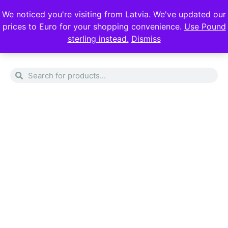
DISCREET DELIVERY
FREE SHIPPING
We noticed you're visiting from Latvia. We've updated our
prices to Euro for your shopping convenience.
Use Pound
sterling instead.
Dismiss
0