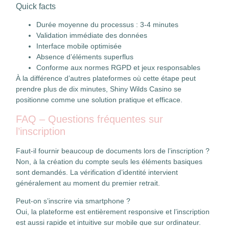
Quick facts
Durée moyenne du processus : 3-4 minutes
Validation immédiate des données
Interface mobile optimisée
Absence d’éléments superflus
Conforme aux normes RGPD et jeux responsables
À la différence d’autres plateformes où cette étape peut
prendre plus de dix minutes, Shiny Wilds Casino se
positionne comme une solution pratique et efficace.
FAQ – Questions fréquentes sur
l’inscription
Faut-il fournir beaucoup de documents lors de l’inscription ?
Non, à la création du compte seuls les éléments basiques
sont demandés. La vérification d’identité intervient
généralement au moment du premier retrait.
Peut-on s’inscrire via smartphone ?
Oui, la plateforme est entièrement responsive et l’inscription
est aussi rapide et intuitive sur mobile que sur ordinateur.