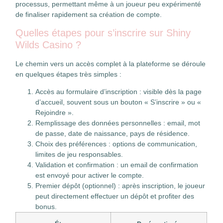
processus, permettant même à un joueur peu expérimenté
de finaliser rapidement sa création de compte.
Quelles étapes pour s’inscrire sur Shiny
Wilds Casino ?
Le chemin vers un accès complet à la plateforme se déroule
en quelques étapes très simples :
Accès au formulaire d’inscription : visible dès la page
d’accueil, souvent sous un bouton « S’inscrire » ou «
Rejoindre ».
Remplissage des données personnelles : email, mot
de passe, date de naissance, pays de résidence.
Choix des préférences : options de communication,
limites de jeu responsables.
Validation et confirmation : un email de confirmation
est envoyé pour activer le compte.
Premier dépôt (optionnel) : après inscription, le joueur
peut directement effectuer un dépôt et profiter des
bonus.