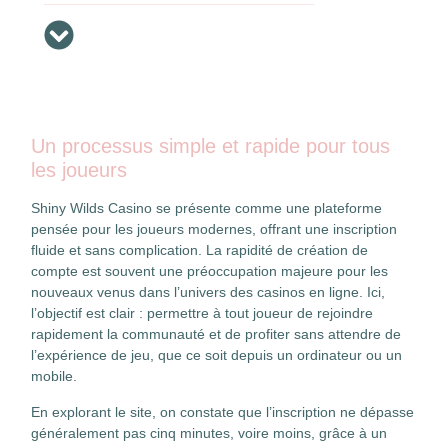
Un processus simple et rapide pour tous
les joueurs
Shiny Wilds Casino se présente comme une plateforme
pensée pour les joueurs modernes, offrant une inscription
fluide et sans complication. La rapidité de création de
compte est souvent une préoccupation majeure pour les
nouveaux venus dans l’univers des casinos en ligne. Ici,
l’objectif est clair : permettre à tout joueur de rejoindre
rapidement la communauté et de profiter sans attendre de
l’expérience de jeu, que ce soit depuis un ordinateur ou un
mobile.
En explorant le site, on constate que l’inscription ne dépasse
généralement pas cinq minutes, voire moins, grâce à un